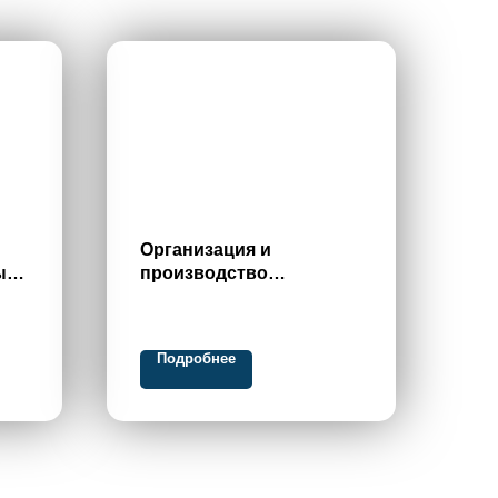
Организация и
ых
производство
е.
изыскательских работ в
кие
строительстве
Подробнее
ций
ера