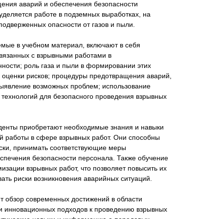
щения аварий и обеспечения безопасности
уделяется работе в подземных выработках, на
 подверженных опасности от газов и пыли.
мые в учебном материал, включают в себя
вязанных с взрывными работами в
сти; роль газа и пыли в формировании этих
и оценки рисков; процедуры предотвращения аварий,
 выявление возможных проблем; использование
 технологий для безопасного проведения взрывных
уденты приобретают необходимые знания и навыки
й работы в сфере взрывных работ. Они способны
иски, принимать соответствующие меры
спечения безопасности персонала. Также обучение
мизации взрывных работ, что позволяет повысить их
ать риски возникновения аварийных ситуаций.
т обзор современных достижений в области
и инновационных подходов к проведению взрывных